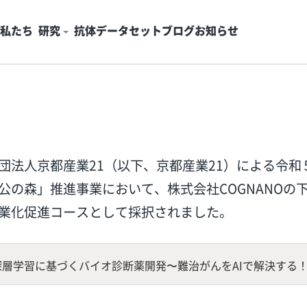
私たち
研究
抗体
データセット
ブログ
お知らせ
団法人京都産業21（以下、京都産業21）による令和
公の森」推進事業において、株式会社COGNANOの
業化促進コースとして採択されました。
深層学習に基づくバイオ診断薬開発〜難治がんをAIで解決する