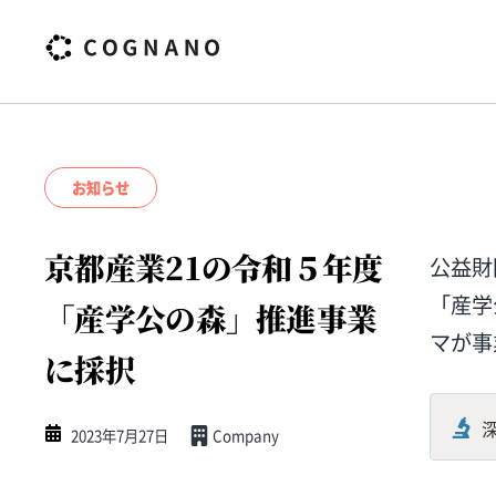
お知らせ
京都産業21の令和５年度
公益財
「産学
「産学公の森」推進事業
マが事
に採択
2023年7月27日
Company