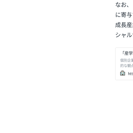
なお、
に寄与
成長産
シャル
「産学
個別企
的な観
ス・成
ht