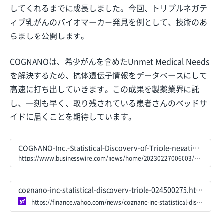
してくれるまでに成長しました。今回、トリプルネガテ
ィブ乳がんのバイオマーカー発見を例として、技術のあ
らましを公開します。
COGNANOは、希少がんを含めたUnmet Medical Needs
を解決するため、抗体遺伝子情報をデータベースにして
高速に打ち出していきます。この成果を製薬業界に託
し、一刻も早く、取り残されている患者さんのベッドサ
イドに届くことを期待しています。
COGNANO-Inc.-Statistical-Discovery-of-Triple-negative-Breast-Cancer-specific-Antibodies-From-a-Huge-Database-Obtained-by-Alpaca-Immunization
https://www.businesswire.com/news/home/20230227006003/en/COGNANO-Inc.-Statistical-Discovery-of-Triple-negative-Breast-Cancer-specific-Antibodies-From-a-Huge-Database-Obtained-by-Alpaca-Immunization
cognano-inc-statistical-discovery-triple-024500275.html
https://finance.yahoo.com/news/cognano-inc-statistical-discovery-triple-024500275.html