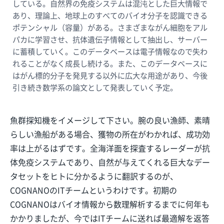
している。自然界の免疫システムは混沌とした巨大情報で
あり、理論上、地球上のすべてのバイオ分子を認識できる
ポテンシャル（容量）がある。さまざまながん細胞をアル
パカに学習させ、抗体遺伝子情報として抽出し、サーバー
に蓄積していく。このデータベースは電子情報なので失わ
れることがなく成長し続ける。また、このデータベースに
はがん標的分子を発見する以外に広大な用途があり、今後
引き続き数学系の論文として発表していく予定。
魚群探知機をイメージして下さい。腕の良い漁師、素晴
らしい漁船がある場合、獲物の所在がわかれば、成功効
率は上がるはずです。全海洋面を探査するレーダーが抗
体免疫システムであり、自然が与えてくれる巨大なデー
タセットをヒトに分かるように翻訳するのが、
COGNANOのITチームというわけです。初期の
COGNANOはバイオ情報から数理解析するまでに何年も
かかりましたが、今ではITチームに送れば最適解を返答